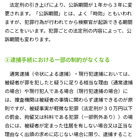
法定刑の引き上げにより、公訴期間が１年から３年に変
更されます。「公訴期間」とは、よく「時効」ともいわれ
ますが、犯罪行為が行われてから検察官が起訴できる期間
のことをいいます。犯罪ごとの法定刑の内容によって、公
訴期間も変わります。
②逮捕手続における一部の制約がなくなる
通常逮捕（令状による逮捕）・現行犯逮捕においては、
被疑者が罪を犯したと疑うに足りる相当な理由（通常逮捕
の場合）や現行犯人である場合（現行犯逮捕の場合）に
は、捜査機関は被疑者の事情に関わらず逮捕できるのが原
則ですが、被疑事実が軽微な犯罪（法定刑が３０万円以下
の罰金、拘留又は科料である犯罪（一部例外あり））の場
合には、被疑者が定まった住居を有しない場合又は正当な
理由なく出頭の求めに応じない場合に限り、逮捕すること