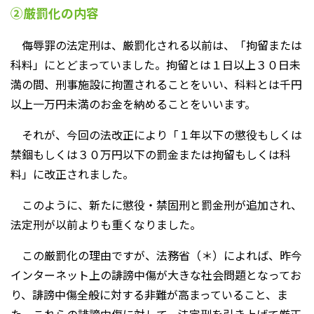
②厳罰化の内容
侮辱罪の法定刑は、厳罰化される以前は、「拘留または
科料」にとどまっていました。拘留とは１日以上３０日未
満の間、刑事施設に拘置されることをいい、科料とは千円
以上一万円未満のお金を納めることをいいます。
それが、今回の法改正により「
１年以下の懲役もしくは
禁錮もしくは３０万円以下の罰金
または拘留もしくは科
料」に改正されました。
このように、新たに懲役・禁固刑と罰金刑が追加され、
法定刑が以前よりも重くなりました。
この厳罰化の理由ですが、法務省（＊）によれば、昨今
インターネット上の誹謗中傷が大きな社会問題となってお
り、誹謗中傷全般に対する非難が高まっていること、ま